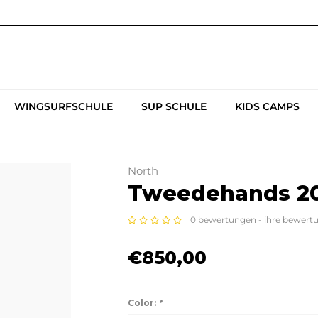
WINGSURFSCHULE
SUP SCHULE
KIDS CAMPS
North
Tweedehands 20
0 bewertungen -
ihre bewert
€850,00
Color:
*