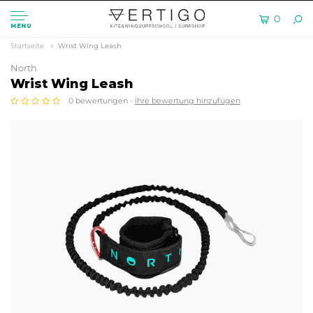
0
MENU
Startseite
Wrist Wing Leash
North
Wrist Wing Leash
0 bewertungen -
ihre bewertung hinzufügen