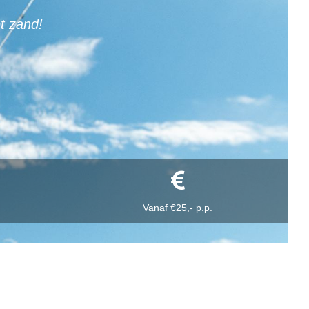
t zand!
Vanaf €25,- p.p.