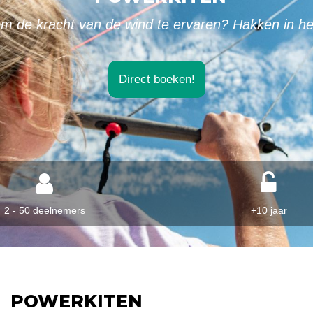
om de kracht van de wind te ervaren? Hakken in he
Direct boeken!
2 - 50 deelnemers
+10 jaar
POWERKITEN