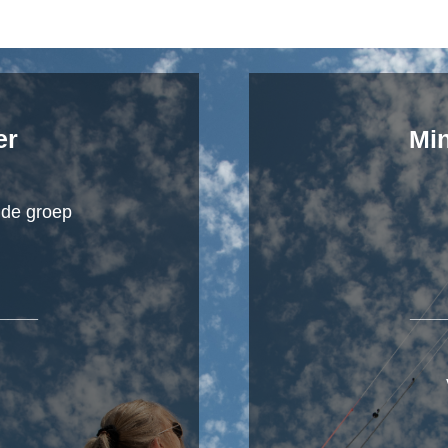
er
Min
 de groep
____
___