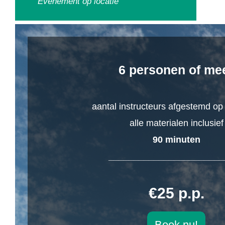
Evenement op locatie
6 personen of me
aantal instructeurs afgestemd op
alle materialen inclusief
90 minuten
_______________________
€25 p.p.
Boek nu!