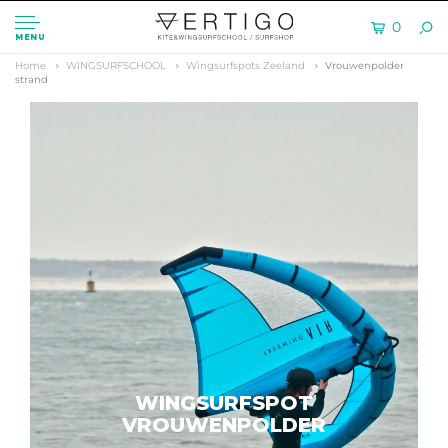
0
MENU
Home
WINGSURFSCHOOL
Wingsurfspots Zeeland
Vrouwenpolder
strand
WINGSURFSPOT
VROUWENPOLDER