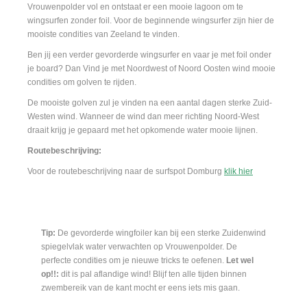
Vrouwenpolder vol en ontstaat er een mooie lagoon om te
wingsurfen zonder foil. Voor de beginnende wingsurfer zijn hier de
mooiste condities van Zeeland te vinden.
Ben jij een verder gevorderde wingsurfer en vaar je met foil onder
je board? Dan Vind je met Noordwest of Noord Oosten wind mooie
condities om golven te rijden.
De mooiste golven zul je vinden na een aantal dagen sterke Zuid-
Westen wind. Wanneer de wind dan meer richting Noord-West
draait krijg je gepaard met het opkomende water mooie lijnen.
Routebeschrijving:
Voor de routebeschrijving naar de surfspot Domburg
klik hier
Tip:
De gevorderde wingfoiler kan bij een sterke Zuidenwind
spiegelvlak water verwachten op Vrouwenpolder. De
perfecte condities om je nieuwe tricks te oefenen.
Let wel
op!!:
dit is pal aflandige wind! Blijf ten alle tijden binnen
zwembereik van de kant mocht er eens iets mis gaan.