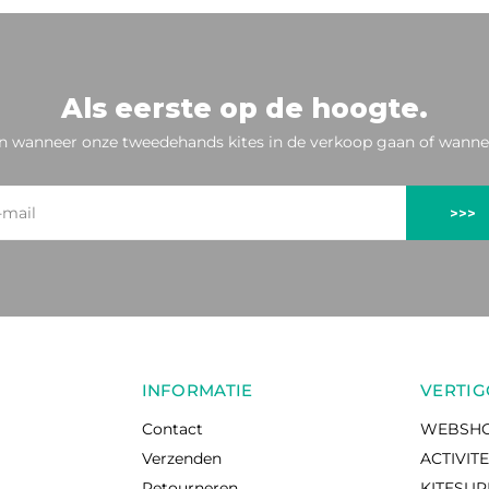
Als eerste op de hoogte.
n wanneer onze tweedehands kites in de verkoop gaan of wannee
>>>
INFORMATIE
VERTIG
Contact
WEBSH
Verzenden
ACTIVIT
Retourneren
KITESU