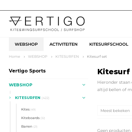
WEBSHOP
ACTIVITEITEN
KITESURFSCHOOL
Home
WEBSHOP
KITESURFEN
Kitesurf set
Kitesurf
Vertigo Sports
Hieronder staan e
WEBSHOP
altijd bellen of
KITESURFEN
(422)
Kites
(49)
Meest bekeken
Kiteboards
(32)
Barren
(21)
Geen producten 