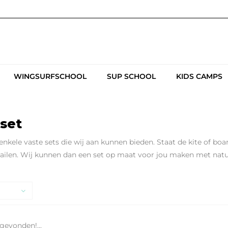
WINGSURFSCHOOL
SUP SCHOOL
KIDS CAMPS
 set
nkele vaste sets die wij aan kunnen bieden. Staat de kite of boar
 mailen. Wij kunnen dan een set op maat voor jou maken met natu
gevonden!...