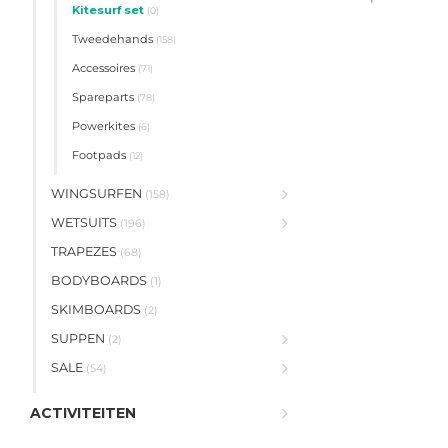
Kitesurf set
(0)
Tweedehands
(158)
Accessoires
(71)
Spareparts
(78)
Powerkites
(6)
Footpads
(12)
WINGSURFEN
(158)
WETSUITS
(196)
TRAPEZES
(68)
BODYBOARDS
(1)
SKIMBOARDS
(2)
SUPPEN
(2)
SALE
(54)
ACTIVITEITEN