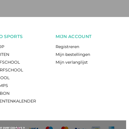
O SPORTS
MIJN ACCOUNT
OP
Registreren
EITEN
Mijn bestellingen
RFSCHOOL
Mijn verlanglijst
RFSCHOOL
HOOL
AMPS
UBON
ENTENKALENDER
r over cookies »