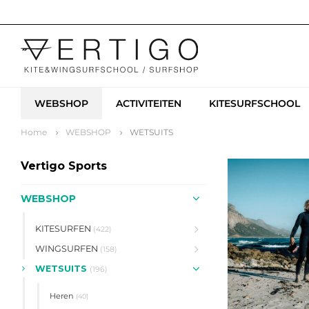
WEBSHOP
ACTIVITEITEN
KITESURFSCHOOL
Home
WEBSHOP
WETSUITS
Vertigo Sports
WEBSHOP
KITESURFEN
(422)
WINGSURFEN
(158)
WETSUITS
(196)
Heren
(40)