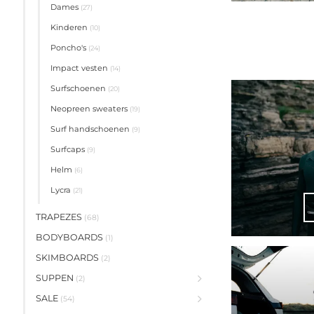
Dames
(27)
Kinderen
(10)
Poncho's
(24)
Impact vesten
(14)
Surfschoenen
(20)
Neopreen sweaters
(19)
Surf handschoenen
(9)
Surfcaps
(9)
Helm
(6)
Lycra
(21)
TRAPEZES
(68)
BODYBOARDS
(1)
SKIMBOARDS
(2)
SUPPEN
(2)
SALE
(54)