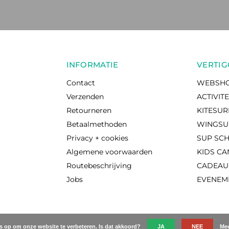
INFORMATIE
VERTIG
Contact
WEBSH
Verzenden
ACTIVIT
Retourneren
KITESU
Betaalmethoden
WINGSU
Privacy + cookies
SUP SC
Algemene voorwaarden
KIDS C
Routebeschrijving
CADEA
Jobs
EVENEM
es op om onze website te verbeteren. Is dat akkoord?
JA
NEE
Mee