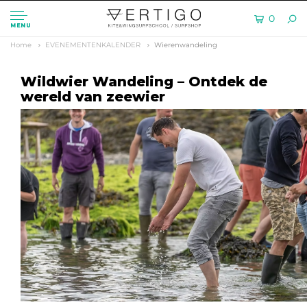
0
MENU
Home
EVENEMENTENKALENDER
Wierenwandeling
Wildwier Wandeling – Ontdek de
wereld van zeewier