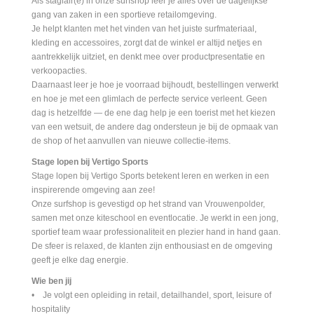
Als stagiair(e) in onze surfshop leer je alles over de dagelijkse
gang van zaken in een sportieve retailomgeving.
Je helpt klanten met het vinden van het juiste surfmateriaal,
kleding en accessoires, zorgt dat de winkel er altijd netjes en
aantrekkelijk uitziet, en denkt mee over productpresentatie en
verkoopacties.
Daarnaast leer je hoe je voorraad bijhoudt, bestellingen verwerkt
en hoe je met een glimlach de perfecte service verleent. Geen
dag is hetzelfde — de ene dag help je een toerist met het kiezen
van een wetsuit, de andere dag ondersteun je bij de opmaak van
de shop of het aanvullen van nieuwe collectie-items.
Stage lopen bij Vertigo Sports
Stage lopen bij Vertigo Sports betekent leren en werken in een
inspirerende omgeving aan zee!
Onze surfshop is gevestigd op het strand van Vrouwenpolder,
samen met onze kiteschool en eventlocatie. Je werkt in een jong,
sportief team waar professionaliteit en plezier hand in hand gaan.
De sfeer is relaxed, de klanten zijn enthousiast en de omgeving
geeft je elke dag energie.
Wie ben jij
• Je volgt een opleiding in retail, detailhandel, sport, leisure of
hospitality