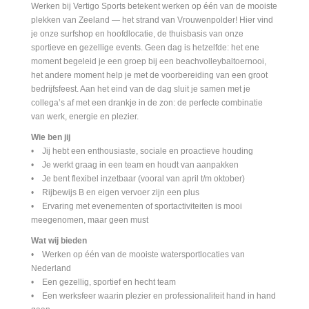
Werken bij Vertigo Sports betekent werken op één van de mooiste
plekken van Zeeland — het strand van Vrouwenpolder! Hier vind
je onze surfshop en hoofdlocatie, de thuisbasis van onze
sportieve en gezellige events. Geen dag is hetzelfde: het ene
moment begeleid je een groep bij een beachvolleybaltoernooi,
het andere moment help je met de voorbereiding van een groot
bedrijfsfeest. Aan het eind van de dag sluit je samen met je
collega’s af met een drankje in de zon: de perfecte combinatie
van werk, energie en plezier.
Wie ben jij
• Jij hebt een enthousiaste, sociale en proactieve houding
• Je werkt graag in een team en houdt van aanpakken
• Je bent flexibel inzetbaar (vooral van april t/m oktober)
• Rijbewijs B en eigen vervoer zijn een plus
• Ervaring met evenementen of sportactiviteiten is mooi
meegenomen, maar geen must
Wat wij bieden
• Werken op één van de mooiste watersportlocaties van
Nederland
• Een gezellig, sportief en hecht team
• Een werksfeer waarin plezier en professionaliteit hand in hand