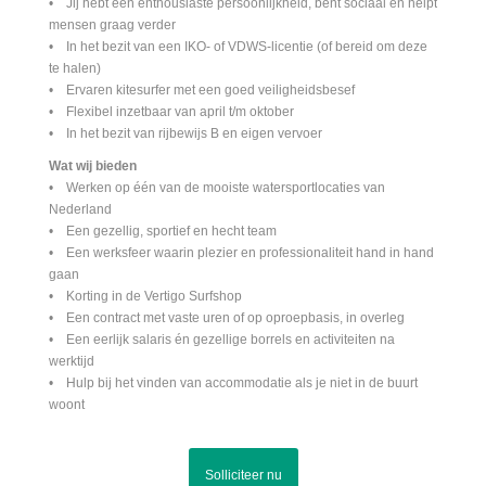
• Jij hebt een enthousiaste persoonlijkheid, bent sociaal en helpt
mensen graag verder
• In het bezit van een IKO- of VDWS-licentie (of bereid om deze
te halen)
• Ervaren kitesurfer met een goed veiligheidsbesef
• Flexibel inzetbaar van april t/m oktober
• In het bezit van rijbewijs B en eigen vervoer
Wat wij bieden
• Werken op één van de mooiste watersportlocaties van
Nederland
• Een gezellig, sportief en hecht team
• Een werksfeer waarin plezier en professionaliteit hand in hand
gaan
• Korting in de Vertigo Surfshop
• Een contract met vaste uren of op oproepbasis, in overleg
• Een eerlijk salaris én gezellige borrels en activiteiten na
werktijd
• Hulp bij het vinden van accommodatie als je niet in de buurt
woont
Solliciteer nu