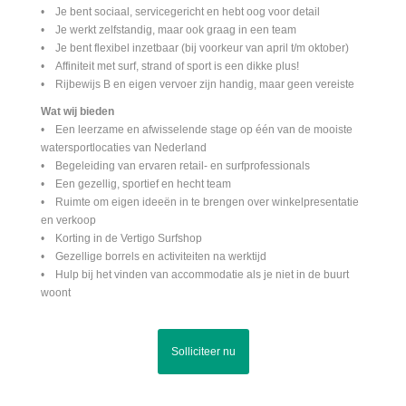
• Je bent sociaal, servicegericht en hebt oog voor detail
• Je werkt zelfstandig, maar ook graag in een team
• Je bent flexibel inzetbaar (bij voorkeur van april t/m oktober)
• Affiniteit met surf, strand of sport is een dikke plus!
• Rijbewijs B en eigen vervoer zijn handig, maar geen vereiste
Wat wij bieden
• Een leerzame en afwisselende stage op één van de mooiste
watersportlocaties van Nederland
• Begeleiding van ervaren retail- en surfprofessionals
• Een gezellig, sportief en hecht team
• Ruimte om eigen ideeën in te brengen over winkelpresentatie
en verkoop
• Korting in de Vertigo Surfshop
• Gezellige borrels en activiteiten na werktijd
• Hulp bij het vinden van accommodatie als je niet in de buurt
woont
Solliciteer nu