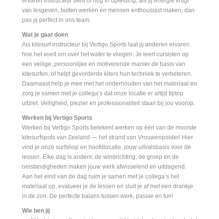
ervaren instructeur bent of nog in opleiding, als jij energie krijgt
van lesgeven, buiten werken en mensen enthousiast maken, dan
pas jij perfect in ons team.
Wat je gaat doen
Als kitesurf instructeur bij Vertigo Sports laat jij anderen ervaren
hoe het voelt om over het water te vliegen. Je leert cursisten op
een veilige, persoonlijke en motiverende manier de basis van
kitesurfen, of helpt gevorderde kiters hun techniek te verbeteren.
Daarnaast help je mee met het onderhouden van het materiaal en
zorg je samen met je collega’s dat onze locatie er altijd tiptop
uitziet. Veiligheid, plezier en professionaliteit staan bij jou voorop.
Werken bij Vertigo Sports
Werken bij Vertigo Sports betekent werken op één van de mooiste
kitesurfspots van Zeeland — het strand van Vrouwenpolder! Hier
vind je onze surfshop en hoofdlocatie, jouw uitvalsbasis voor de
lessen. Elke dag is anders: de windrichting, de groep en de
omstandigheden maken jouw werk afwisselend en uitdagend.
Aan het eind van de dag ruim je samen met je collega’s het
materiaal op, evalueer je de lessen en sluit je af met een drankje
in de zon. De perfecte balans tussen werk, passie en fun!
Wie ben jij