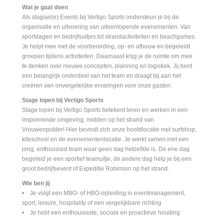
Wat je gaat doen
Als stagiair(e) Events bij Vertigo Sports ondersteun je bij de
organisatie en uitvoering van uiteenlopende evenementen. Van
sportdagen en bedrijfsuitjes tot strandactiviteiten en beachgames.
Je helpt mee met de voorbereiding, op- en afbouw en begeleidt
groepen tijdens activiteiten. Daarnaast krijg je de ruimte om mee
te denken over nieuwe concepten, planning en logistiek. Jij bent
een belangrijk onderdeel van het team en draagt bij aan het
creëren van onvergetelijke ervaringen voor onze gasten.
Stage lopen bij Vertigo Sports
Stage lopen bij Vertigo Sports betekent leren en werken in een
inspirerende omgeving, midden op het strand van
Vrouwenpolder! Hier bevindt zich onze hoofdlocatie met surfshop,
kiteschool en de evenementenlocatie. Je werkt samen met een
jong, enthousiast team waar geen dag hetzelfde is. De ene dag
begeleid je een sportief teamuitje, de andere dag help je bij een
groot bedrijfsevent of Expeditie Robinson op het strand.
Wie ben jij
• Je volgt een MBO- of HBO-opleiding in eventmanagement,
sport, leisure, hospitality of een vergelijkbare richting
• Je hebt een enthousiaste, sociale en proactieve houding