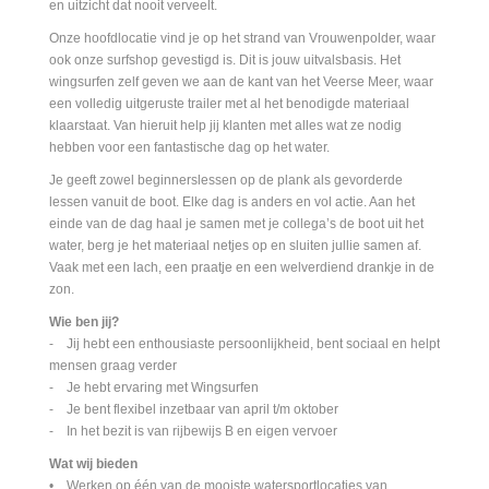
en uitzicht dat nooit verveelt.
Onze hoofdlocatie vind je op het strand van Vrouwenpolder, waar
ook onze surfshop gevestigd is. Dit is jouw uitvalsbasis. Het
wingsurfen zelf geven we aan de kant van het Veerse Meer, waar
een volledig uitgeruste trailer met al het benodigde materiaal
klaarstaat. Van hieruit help jij klanten met alles wat ze nodig
hebben voor een fantastische dag op het water.
Je geeft zowel beginnerslessen op de plank als gevorderde
lessen vanuit de boot. Elke dag is anders en vol actie. Aan het
einde van de dag haal je samen met je collega’s de boot uit het
water, berg je het materiaal netjes op en sluiten jullie samen af.
Vaak met een lach, een praatje en een welverdiend drankje in de
zon.
Wie ben jij?
- Jij hebt een enthousiaste persoonlijkheid, bent sociaal en helpt
mensen graag verder
- Je hebt ervaring met Wingsurfen
- Je bent flexibel inzetbaar van april t/m oktober
- In het bezit is van rijbewijs B en eigen vervoer
Wat wij bieden
• Werken op één van de mooiste watersportlocaties van