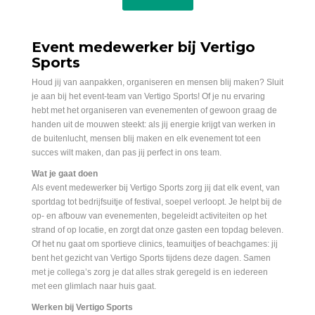
Event medewerker bij Vertigo
Sports
Houd jij van aanpakken, organiseren en mensen blij maken? Sluit
je aan bij het event-team van Vertigo Sports! Of je nu ervaring
hebt met het organiseren van evenementen of gewoon graag de
handen uit de mouwen steekt: als jij energie krijgt van werken in
de buitenlucht, mensen blij maken en elk evenement tot een
succes wilt maken, dan pas jij perfect in ons team.
Wat je gaat doen
Als event medewerker bij Vertigo Sports zorg jij dat elk event, van
sportdag tot bedrijfsuitje of festival, soepel verloopt. Je helpt bij de
op- en afbouw van evenementen, begeleidt activiteiten op het
strand of op locatie, en zorgt dat onze gasten een topdag beleven.
Of het nu gaat om sportieve clinics, teamuitjes of beachgames: jij
bent het gezicht van Vertigo Sports tijdens deze dagen. Samen
met je collega’s zorg je dat alles strak geregeld is en iedereen
met een glimlach naar huis gaat.
Werken bij Vertigo Sports