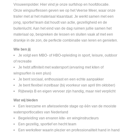
Vrouwenpolder. Hier vind je onze surfshop en hoofdlocatie.
Onze wingsurflessen geven we op het Veerse Meer, waar onze
trailer met al het materiaal klaarstaat. Je werkt samen met een
jong, sportief team dat houdt van actie, gezelligheid en de
buitenlucht. Aan het eind van de dag ruimen jullie samen het
materiaal op, bespreken de lessen en sluiten vaak af met een
drankje in de zon, de perfecte combinatie van leren en genieten.
Wie ben jij
• Je volgt een MBO- of HBO-opleiding in sport, leisure, outdoor
of recreatie
• Je hebt affiniteit met watersport (ervaring met kiten of
wingsurfen is een plus)
• Je bent sociaal, enthousiast en een echte aanpakker
• Je bent flexibel inzetbaar (bij voorkeur van april t/m oktober)
• Rijbewijs B en eigen vervoer zijn handig, maar niet verplicht
Wat wij bieden
• Een leerzame en afwisselende stage op één van de mooiste
watersportlocaties van Nederland
• Begeleiding van ervaren kite- en winginstructeurs
• Een gezellig, sportief en hecht team
• Een werksfeer waarin plezier en professionaliteit hand in hand