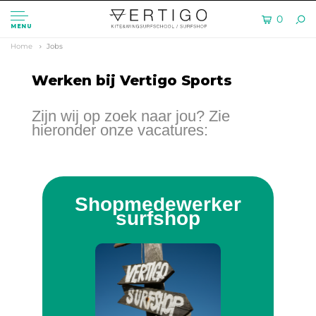
0
MENU
Home
Jobs
Werken bij Vertigo Sports
Zijn wij op zoek naar jou? Zie
hieronder onze vacatures:
Shopmedewerker
surfshop