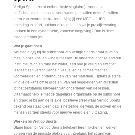
Vertigo Sports zoekt enthousiaste stagiair(e)s voor onze
surfschool die hun passie voor watersport willen delen én willen
leren van ervaren instructeurs! Volg jij een MBO- of HBO-
opleiding in sport, outdoor of recreatie en wil je praktijkervaring
opdoen in een dynamische, zomerse omgeving? Dan is deze
stage iets voor jou!
Wat je gaat doen
Als stagiair(e) bij de surfschool van Vertigo Sports draai je volop
mee in onze kite- en wingsurflessen. Je ondersteunt onze ervaren
instructeurs op en rond het water, leert hoe je veilig en effectief
lesgeeft aan verschillende niveaus, en helpt mee met het
voorbereiden en onderhouden van het materiaal. Tijdens je stage
krijg je de kans om te groeien. Van het begeleiden van cursisten
tot het zelfstandig uitvoeren van onderdelen van de lessen.
Daarnaast help je met de dagelijkse organisatie op de surfschool
en draag je bij aan de relaxte, positieve sfeer waar Vertigo Sports
bekend om staat. Geen dag is hetzelfde: de wind, de golven en de
mensen zorgen steeds voor nieuwe energie en uitdaging.
Werken bij Vertigo Sports
Stage lopen bij Vertigo Sports betekent leren, lachen en werken
op één van de mooiste plekken van Zeeland: het strand van