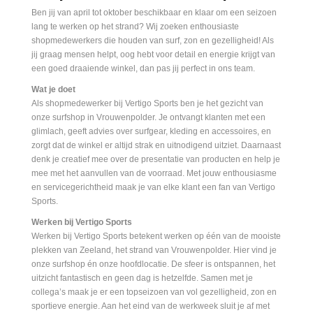
Ben jij van april tot oktober beschikbaar en klaar om een seizoen
lang te werken op het strand? Wij zoeken enthousiaste
shopmedewerkers die houden van surf, zon en gezelligheid! Als
jij graag mensen helpt, oog hebt voor detail en energie krijgt van
een goed draaiende winkel, dan pas jij perfect in ons team.
Wat je doet
Als shopmedewerker bij Vertigo Sports ben je het gezicht van
onze surfshop in Vrouwenpolder. Je ontvangt klanten met een
glimlach, geeft advies over surfgear, kleding en accessoires, en
zorgt dat de winkel er altijd strak en uitnodigend uitziet. Daarnaast
denk je creatief mee over de presentatie van producten en help je
mee met het aanvullen van de voorraad. Met jouw enthousiasme
en servicegerichtheid maak je van elke klant een fan van Vertigo
Sports.
Werken bij Vertigo Sports
Werken bij Vertigo Sports betekent werken op één van de mooiste
plekken van Zeeland, het strand van Vrouwenpolder. Hier vind je
onze surfshop én onze hoofdlocatie. De sfeer is ontspannen, het
uitzicht fantastisch en geen dag is hetzelfde. Samen met je
collega’s maak je er een topseizoen van vol gezelligheid, zon en
sportieve energie. Aan het eind van de werkweek sluit je af met