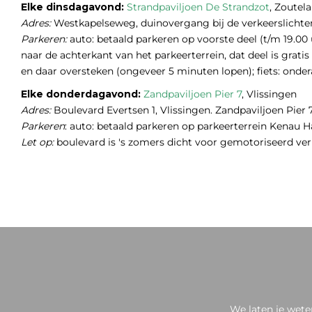
Elke dinsdagavond:
Strandpaviljoen De Strandzot
, Zoutel
Adres:
Westkapelseweg, duinovergang bij de verkeerslichten
Parkeren:
auto: betaald parkeren op voorste deel (t/m 19.00 
naar de achterkant van het parkeerterrein, dat deel is gratis
en daar oversteken (ongeveer 5 minuten lopen); fiets: onde
Elke donderdagavond:
Zandpaviljoen Pier 7
, Vlissingen
Adres:
Boulevard Evertsen 1, Vlissingen. Zandpaviljoen Pier
Parkeren
: auto: betaald parkeren op parkeerterrein Kenau Has
Let op:
boulevard is 's zomers dicht voor gemotoriseerd ve
We laten je wete