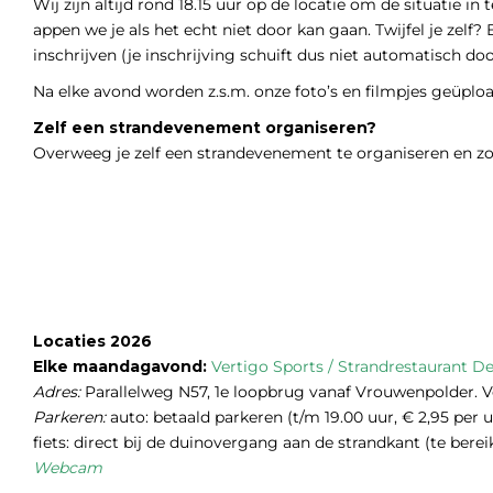
Wij zijn altijd rond 18.15 uur op de locatie om de situatie in
appen we je als het echt niet door kan gaan. Twijfel je ze
inschrijven (je inschrijving schuift dus niet automatisch doo
Na elke avond worden z.s.m. onze foto’s en filmpjes geüplo
Zelf een strandevenement organiseren?
Overweeg je zelf een strandevenement te organiseren en z
Locaties 2026
Elke maandagavond:
Vertigo Sports
/
Strandrestaurant 
Adres:
Parallelweg N57, 1e loopbrug vanaf Vrouwenpolder. 
Parkeren:
auto: betaald parkeren (t/m 19.00 uur, € 2,95 per
fiets: direct bij de duinovergang aan de strandkant (te bere
Webcam