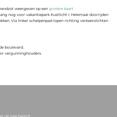
Strandzot weergeven op een
grotere kaart
ngang nog voor vakantiepark Kustlicht I. Helemaal doorrijden
trekken. Via linker schelpenpad lopen richting verkeerslichten
 de boulevard.
voor vergunninghouders.
r de sale begint.