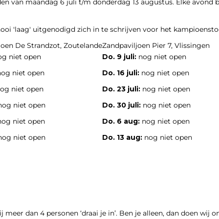
van maandag 6 juli t/m donderdag 13 augustus. Elke avond begi
ooi 'laag' uitgenodigd zich in te schrijven voor het kampioens
joen De Strandzot, Zoutelande
Zandpaviljoen Pier 7, Vlissingen
og niet open
Do. 9 juli:
nog niet open
og niet open
Do. 16 juli:
nog niet open
og niet open
Do. 23 juli:
nog niet open
og niet open
Do. 30 juli:
nog niet open
og niet open
Do. 6 aug:
nog niet open
og niet open
Do. 13 aug:
nog niet open
 meer dan 4 personen ‘draai je in’. Ben je alleen, dan doen wij 