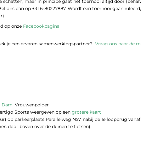
 te schatten, maar in principe gaat het toernooi altijd door (behal
lf? Bel ons dan op +31 6-80227887. Wordt een toernooi geannulee
r).
ad op onze
Facebookpagina
.
oek je een ervaren samenwerkingspartner?
Vraag ons naar de m
De Dam
, Vrouwenpolder
Vertigo Sports weergeven op een
grotere kaart
 uur) op parkeerplaats Parallelweg N57, nabij de 1e loopbrug van
iken door boven over de duinen te fietsen)