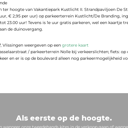
ande
 ter hoogte van Vakantiepark Kustlicht II. Strandpaviljoen De 
uur, € 2,95 per uur) op parkeerterrein Kustlicht/De Branding, i
 tot 23.00 uur! Tevens is 1e uur gratis parkeren, wel een kaartje 
raan de duinovergang.
 7, Vlissingen weergeven op een
grotere kaart
selaarstraat / parkeerterrein Nolle bij verkeerslichten; fiets: op
rkeer en er is op de boulevard alleen nog parkeermogelijkheid 
Als eerste op de hoogte.
n wanneer onze tweedehands kites in de verkoop gaan of wannee