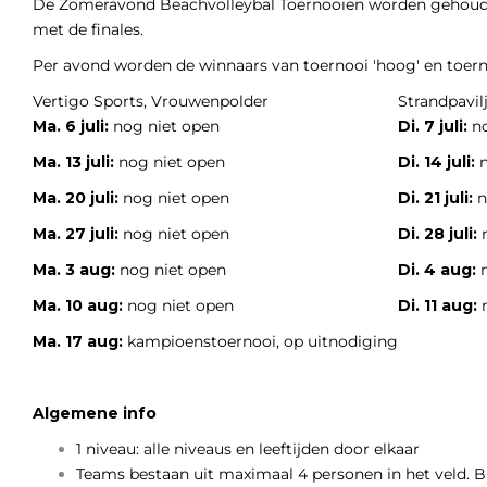
De Zomeravond Beachvolleybal Toernooien worden gehouden 
met de finales.
Per avond worden de winnaars van toernooi 'hoog' en toern
Vertigo Sports, Vrouwenpolder
Strandpavil
Ma. 6 juli:
nog niet open
Di. 7 juli:
n
Ma. 13 juli:
nog niet open
Di. 14 juli:
n
Ma. 20 juli:
nog niet open
Di. 21 juli:
n
Ma. 27 juli:
nog niet open
Di. 28 juli:
n
Ma. 3 aug:
nog niet open
Di. 4 aug:
n
Ma. 10 aug:
nog niet open
Di. 11 aug:
n
Ma. 17 aug:
kampioenstoernooi, op uitnodiging
Algemene info
1 niveau: alle niveaus en leeftijden door elkaar
Teams bestaan uit maximaal 4 personen in het veld. Bij