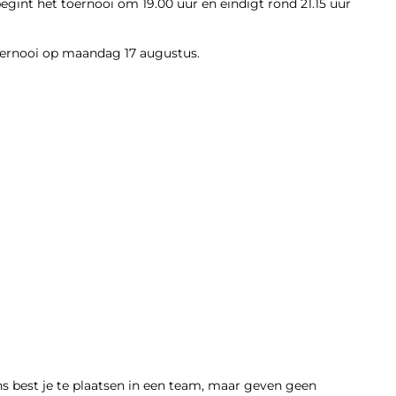
nt het toernooi om 19.00 uur en eindigt rond 21.15 uur
toernooi op maandag 17 augustus.
ons best je te plaatsen in een team, maar geven geen