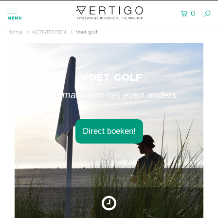
0
MENU
Home
ACTIVITEITEN
Voet golf
VOET GOLF
Golf maar dan net even anders
Direct boeken!