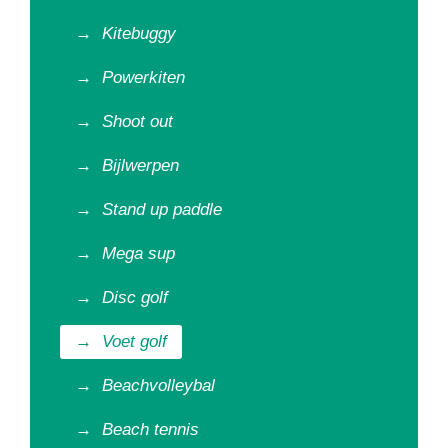
→
Kitebuggy
→
Powerkiten
→
Shoot out
→
Bijlwerpen
→
Stand up paddle
→
Mega sup
→
Disc golf
→
Voet golf
→
Beachvolleybal
→
Beach tennis