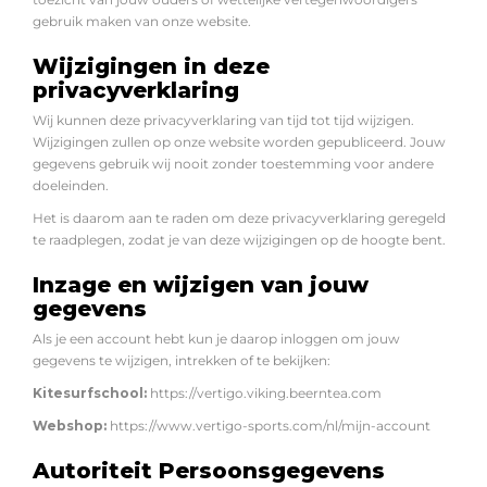
gebruik maken van onze website.
Wijzigingen in deze
privacyverklaring
Wij kunnen deze privacyverklaring van tijd tot tijd wijzigen.
Wijzigingen zullen op onze website worden gepubliceerd. Jouw
gegevens gebruik wij nooit zonder toestemming voor andere
doeleinden.
Het is daarom aan te raden om deze privacyverklaring geregeld
te raadplegen, zodat je van deze wijzigingen op de hoogte bent.
Inzage en wijzigen van jouw
gegevens
Als je een account hebt kun je daarop inloggen om jouw
gegevens te wijzigen, intrekken of te bekijken:
Kitesurfschool:
https://vertigo.viking.beerntea.com
Webshop:
https://www.vertigo-sports.com/nl/mijn-account
Autoriteit Persoonsgegevens