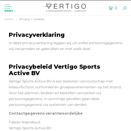
0
MENU
Home
Privacy + cookies
Privacyverklaring
In deze privacyverklaring leggen wij uit welke persoonsgegevens
wij verzamelen en gebruiken en met welk doel.
Privacybeleid Vertigo Sports
Active BV
Vertigo Sports Active BV is een besloten vennootschap met
kitesurfschool, surfwinkel en groepsevenementen op het strand.
Voor het plannen, boeken en bestellen verwerken wij
persoonsgegevens. In sommige gevallen gaan deze
persoonsgegevens via systemen van derden.
Contactgegevens verantwoordelijke
Fabian Naerebout
Vertigo Sports Active BV