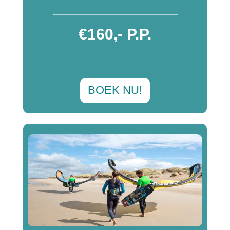
___________________________
€160,- P.P.
BOEK NU!