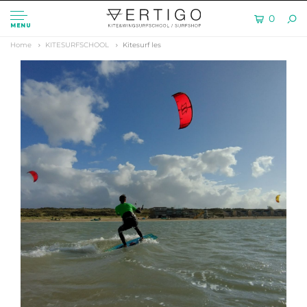
0
MENU
Home
KITESURFSCHOOL
Kitesurf les