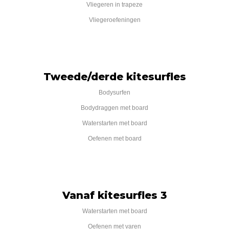
Vliegeren in trapeze
Vliegeroefeningen
Tweede/derde kitesurfles
Bodysurfen
Bodydraggen met board
Waterstarten met board
Oefenen met board
Vanaf kitesurfles 3
Waterstarten met board
Oefenen met varen