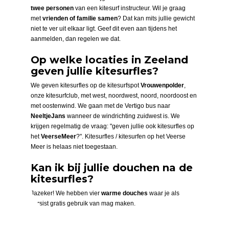
twee
personen
van een kitesurf instructeur. Wil je graag
met
vrienden of familie samen
? Dat kan mits jullie gewicht
niet te ver uit elkaar ligt. Geef dit even aan tijdens het
aanmelden, dan regelen we dat.
Op welke locaties in Zeeland
geven jullie kitesurfles?
We geven kitesurfles op de kitesurfspot
Vrouwenpolder
,
onze kitesurfclub, met west, noordwest, noord, noordoost en
met oostenwind. We gaan met de Vertigo bus naar
Neeltje
Jans
wanneer de windrichting zuidwest is. We
krijgen regelmatig de vraag: "geven jullie ook kitesurfles op
het
Veerse
Meer
?". Kitesurfles / kitesurfen op het Veerse
Meer is helaas niet toegestaan.
Kan ik bij jullie douchen na de
kitesurfles?
Jazeker! We hebben vier
warme douches
waar je als
cursist gratis gebruik van mag maken.