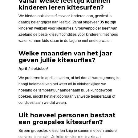
Vanaf welke leeftijd kunnen
kinderen leren kitesurfen?
We bieden ook kitesurfles voor kinderen aan, gewicht is
daarbij belangrijker dan leeftijd. Vanaf ongeveer
35 kg
zijn
kinderen welkom voor kitesurfles. Vrouwenpolder heeft van
Zeeland de beste kitesurf condities voor kinderen: met hoog
water kunnen kids staan in de lagune met ondiep water.
Welke maanden van het jaar
geven jullie kitesurfles?
April
t/m
oktober
!
We proberen in april te starten, of het dan al warm genoeg is
hangt helemaal van het weer af! In oktober kijken we
hoelang de temperatuur aangenaam is. Je kunt gewoon
boeken, mocht het niet doorgaan vanwege temperatuur of
condities laten we dat weten.
Uit hoeveel personen bestaat
een groepsles kitesurfen?
Bij een groepsles kitesurfen krijg je samen met een andere
cursisten instructie. Je krijgt dus les met maximaal