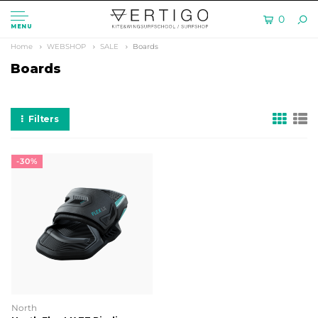
0
MENU
Home
WEBSHOP
SALE
Boards
Boards
Filters
-30%
North