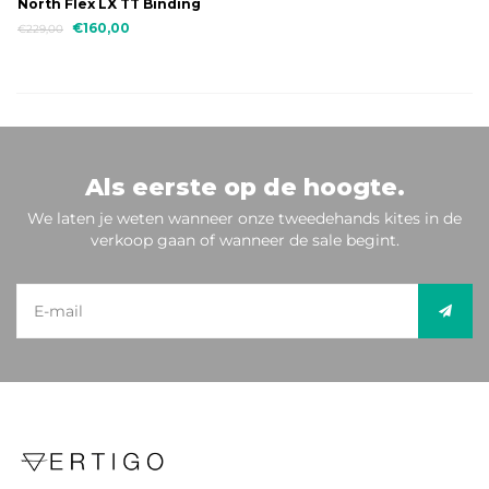
North Flex LX TT Binding
€160,00
€229,00
Als eerste op de hoogte.
We laten je weten wanneer onze tweedehands kites in de
verkoop gaan of wanneer de sale begint.