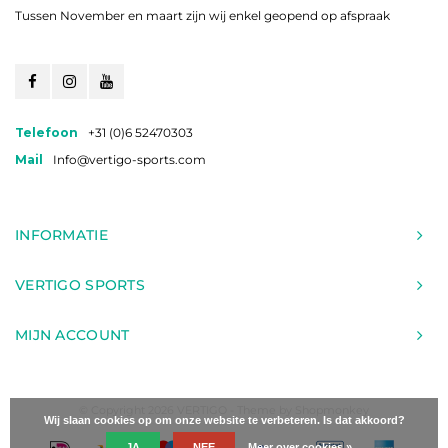
Tussen November en maart zijn wij enkel geopend op afspraak
Telefoon
+31 (0)6 52470303
Mail
Info@vertigo-sports.com
INFORMATIE
VERTIGO SPORTS
MIJN ACCOUNT
© Copyright 2026 VERTIGO - Theme by
Shopmonkey
Wij slaan cookies op om onze website te verbeteren. Is dat akkoord?
JA
NEE
Meer over cookies »