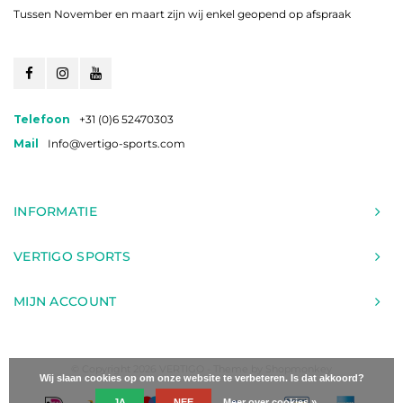
Tussen November en maart zijn wij enkel geopend op afspraak
Telefoon
+31 (0)6 52470303
Mail
Info@vertigo-sports.com
INFORMATIE
VERTIGO SPORTS
MIJN ACCOUNT
© Copyright 2026 VERTIGO - Theme by
Shopmonkey
Wij slaan cookies op om onze website te verbeteren. Is dat akkoord?
JA
NEE
Meer over cookies »