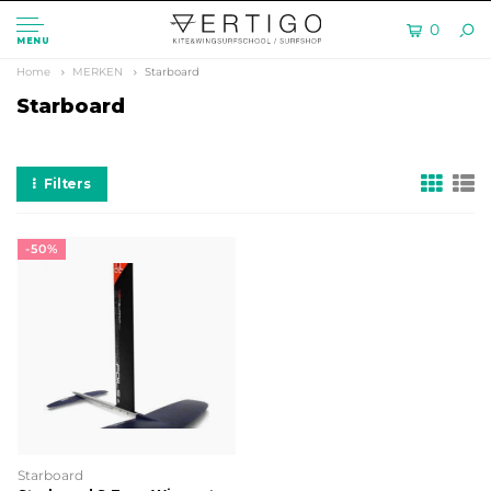
0
MENU
Home
MERKEN
Starboard
Starboard
Filters
-50%
Starboard