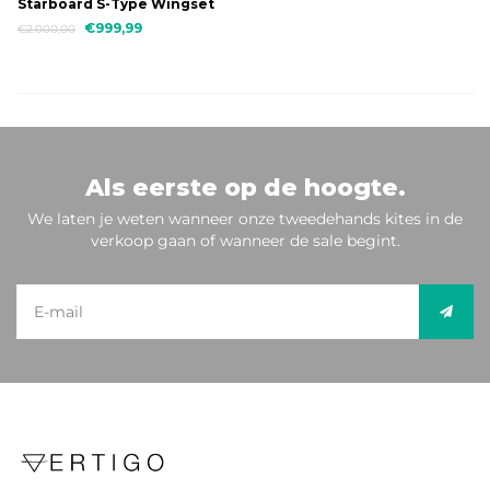
Starboard S-Type Wingset
QL2 2000 + 72 cm Mast
€999,99
€2.000,00
Als eerste op de hoogte.
We laten je weten wanneer onze tweedehands kites in de
verkoop gaan of wanneer de sale begint.