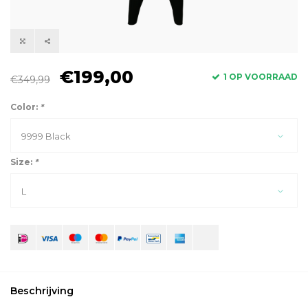
€199,00
1 OP VOORRAAD
€349,99
Color:
*
9999 Black
Size:
*
L
Beschrijving