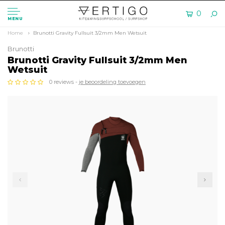
0
MENU
Home
Brunotti Gravity Fullsuit 3/2mm Men Wetsuit
Brunotti
Brunotti Gravity Fullsuit 3/2mm Men
Wetsuit
0 reviews -
je beoordeling toevoegen