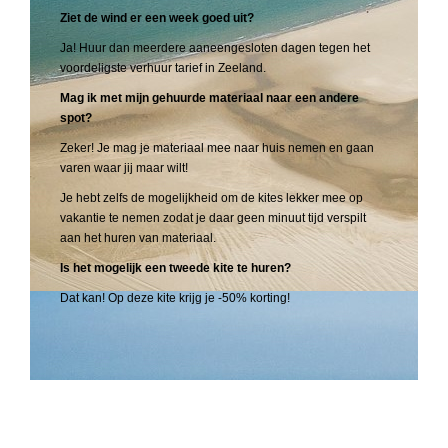
Ziet de wind er een week goed uit?
Ja! Huur dan meerdere aaneengesloten dagen tegen het
voordeligste verhuur tarief in Zeeland.
Mag ik met mijn gehuurde materiaal naar een andere
spot?
Zeker! Je mag je materiaal mee naar huis nemen en gaan
varen waar jij maar wilt!
Je hebt zelfs de mogelijkheid om de kites lekker mee op
vakantie te nemen zodat je daar geen minuut tijd verspilt
aan het huren van materiaal.
Is het mogelijk een tweede kite te huren?
Dat kan! Op deze kite krijg je -50% korting!