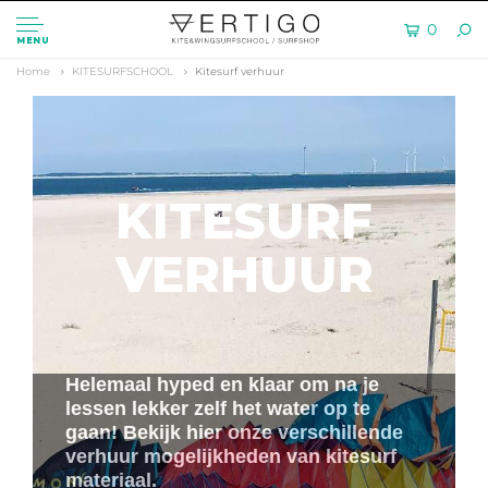
0
MENU
Home
KITESURFSCHOOL
Kitesurf verhuur
KITESURF
VERHUUR
Helemaal hyped en klaar om na je
lessen lekker zelf het water op te
gaan! Bekijk hier onze verschillende
verhuur mogelijkheden van kitesurf
materiaal.