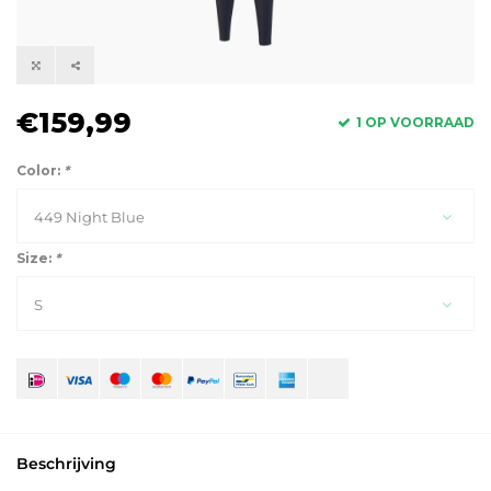
€159,99
1 OP VOORRAAD
Color:
*
449 Night Blue
Size:
*
S
Beschrijving