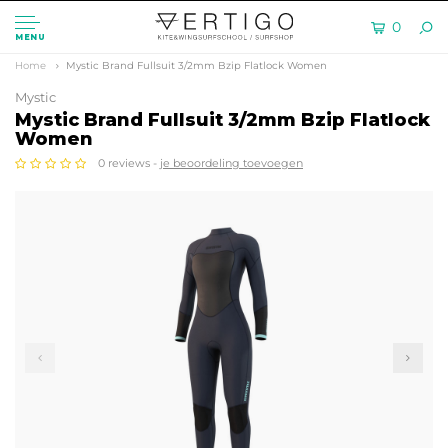
0
MENU
Home
Mystic Brand Fullsuit 3/2mm Bzip Flatlock Women
Mystic
Mystic Brand Fullsuit 3/2mm Bzip Flatlock
Women
0 reviews -
je beoordeling toevoegen