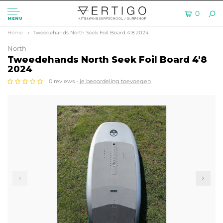
0
MENU
Home
Tweedehands North Seek Foil Board 4'8 2024
North
Tweedehands North Seek Foil Board 4'8
2024
0 reviews -
je beoordeling toevoegen