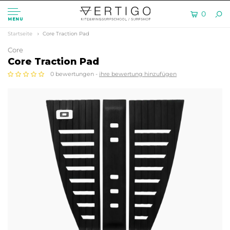
0
MENU
Startseite
Core Traction Pad
Core
Core Traction Pad
0 bewertungen -
ihre bewertung hinzufügen