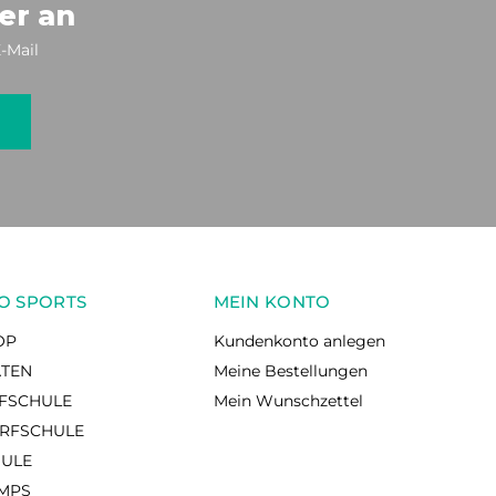
er an
-Mail
O SPORTS
MEIN KONTO
OP
Kundenkonto anlegen
ÄTEN
Meine Bestellungen
RFSCHULE
Mein Wunschzettel
RFSCHULE
HULE
AMPS