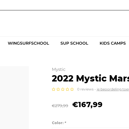
WINGSURFSCHOOL
SUP SCHOOL
KIDS CAMPS
Mystic
2022 Mystic Mars
0 reviews -
je beoordeling to
€167,99
€279,99
Color:
*