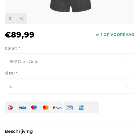
€89,99
1 OP VOORRAAD
Color:
*
802 Dark Grey
Size:
*
L
Beschrijving