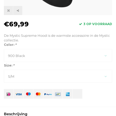
€69,99
3 OP VOORRAAD
De Mystic Supreme Hood is de warmste accessoire in de Mystic
collectie.
Color:
*
900 Black
Size:
*
S/M
Beschrijving