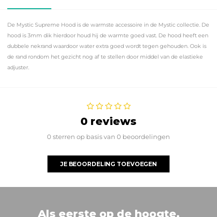
De Mystic Supreme Hood is de warmste accessoire in de Mystic collectie. De
hood is 3mm dik hierdoor houd hij de warmte goed vast. De hood heeft een
dubbele nekrand waardoor water extra goed wordt tegen gehouden. Ook is
de rand rondom het gezicht nog af te stellen door middel van de elastieke
adjuster.
0 reviews
0 sterren op basis van 0 beoordelingen
JE BEOORDELING TOEVOEGEN
Als eerste op de hoogte.