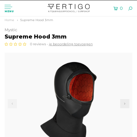
0
MENU
Home
Supreme Hood 3mm
Mystic
Supreme Hood 3mm
0 reviews -
je beoordeling toevoegen