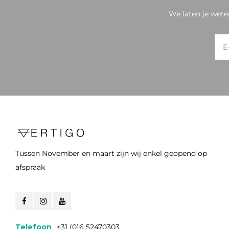
We laten je wete
Tussen November en maart zijn wij enkel geopend op
afspraak
Telefoon
+31 (0)6 52470303