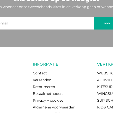
n wanneer onze tweedehands kites in de verkoop gaan of wannee
>>>
INFORMATIE
VERTIG
Contact
WEBSH
Verzenden
ACTIVIT
Retourneren
KITESU
Betaalmethoden
WINGSU
Privacy + cookies
SUP SC
Algemene voorwaarden
KIDS C