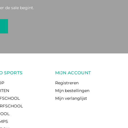
r de sale begint.
O SPORTS
MIJN ACCOUNT
OP
Registreren
EITEN
Mijn bestellingen
RFSCHOOL
Mijn verlanglijst
RFSCHOOL
HOOL
AMPS