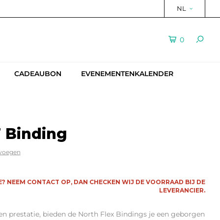
NL
0
CADEAUBON
EVENEMENTENKALENDER
T Binding
evoegen
E? NEEM CONTACT OP, DAN CHECKEN WIJ DE VOORRAAD BIJ DE
LEVERANCIER.
n prestatie, bieden de North Flex Bindings je een geborgen