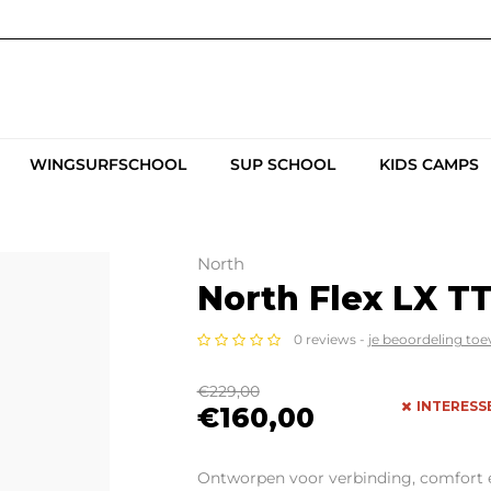
WINGSURFSCHOOL
SUP SCHOOL
KIDS CAMPS
North
North Flex LX T
0 reviews -
je beoordeling to
€229,00
INTERESS
€160,00
Ontworpen voor verbinding, comfort e