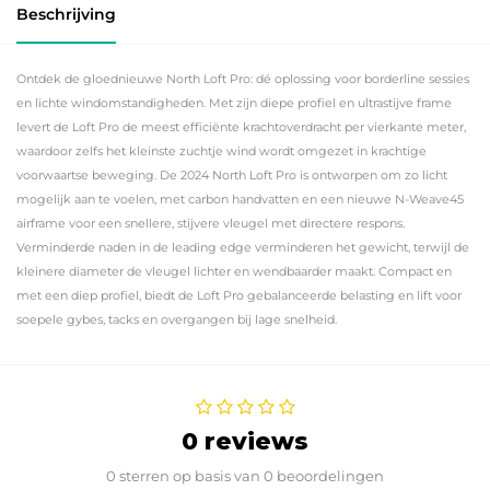
Beschrijving
Ontdek de gloednieuwe North Loft Pro: dé oplossing voor borderline sessies
en lichte windomstandigheden. Met zijn diepe profiel en ultrastijve frame
levert de Loft Pro de meest efficiënte krachtoverdracht per vierkante meter,
waardoor zelfs het kleinste zuchtje wind wordt omgezet in krachtige
voorwaartse beweging. De 2024 North Loft Pro is ontworpen om zo licht
mogelijk aan te voelen, met carbon handvatten en een nieuwe N-Weave45
airframe voor een snellere, stijvere vleugel met directere respons.
Verminderde naden in de leading edge verminderen het gewicht, terwijl de
kleinere diameter de vleugel lichter en wendbaarder maakt. Compact en
met een diep profiel, biedt de Loft Pro gebalanceerde belasting en lift voor
soepele gybes, tacks en overgangen bij lage snelheid.
0 reviews
0 sterren op basis van 0 beoordelingen