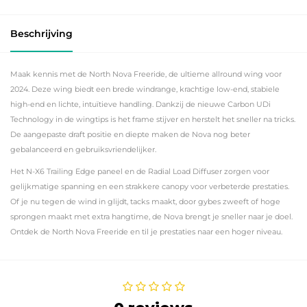
Beschrijving
Maak kennis met de North Nova Freeride, de ultieme allround wing voor
2024. Deze wing biedt een brede windrange, krachtige low-end, stabiele
high-end en lichte, intuïtieve handling. Dankzij de nieuwe Carbon UDi
Technology in de wingtips is het frame stijver en herstelt het sneller na tricks.
De aangepaste draft positie en diepte maken de Nova nog beter
gebalanceerd en gebruiksvriendelijker.
Het N-X6 Trailing Edge paneel en de Radial Load Diffuser zorgen voor
gelijkmatige spanning en een strakkere canopy voor verbeterde prestaties.
Of je nu tegen de wind in glijdt, tacks maakt, door gybes zweeft of hoge
sprongen maakt met extra hangtime, de Nova brengt je sneller naar je doel.
Ontdek de North Nova Freeride en til je prestaties naar een hoger niveau.