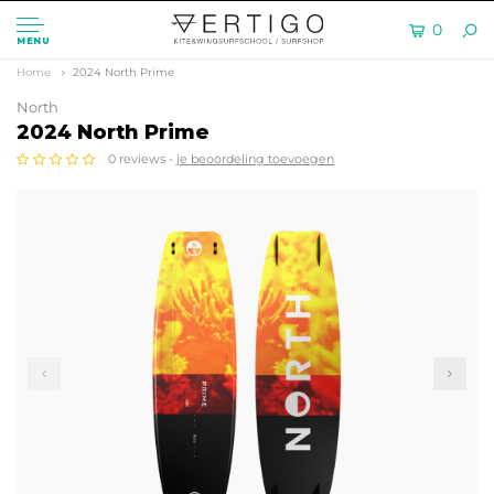
0
MENU
Home
2024 North Prime
North
2024 North Prime
0 reviews -
je beoordeling toevoegen