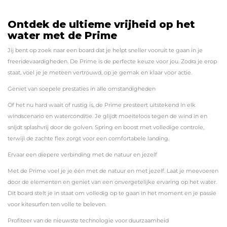
Ontdek de ultieme vrijheid op het
water met de Prime
Jij bent op zoek naar een board dat je helpt sneller vooruit te gaan in je
freeridevaardigheden. De Prime is de perfecte keuze voor jou. Zodra je erop
staat, voel je je meteen vertrouwd, op je gemak en klaar voor actie.
Geniet van soepele prestaties in alle omstandigheden
Of het nu hard waait of rustig is, de Prime presteert uitstekend in elk
windscenario en waterconditie. Je glijdt moeiteloos tegen de wind in en
snijdt splashvrij door de golven. Spring en boost met volledige controle,
terwijl de zachte flex zorgt voor een comfortabele landing.
Ervaar een diepere verbinding met de natuur en jezelf
Met de Prime voel je je één met de natuur en met jezelf. Laat je meevoeren
door de elementen en geniet van een onvergetelijke ervaring op het water.
Dit board stelt je in staat om volledig op te gaan in het moment en je passie
voor kitesurfen ten volle te beleven.
Profiteer van de nieuwste technologie voor duurzaamheid