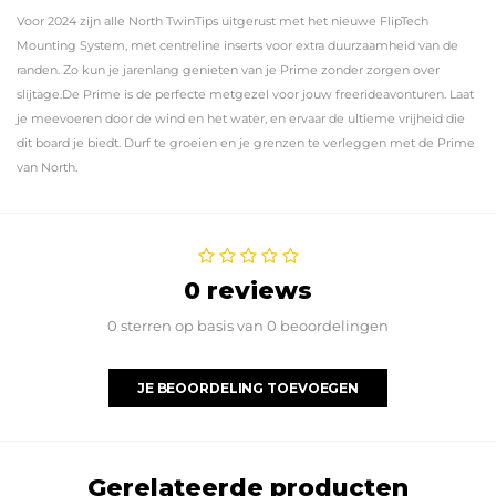
Voor 2024 zijn alle North TwinTips uitgerust met het nieuwe FlipTech
Mounting System, met centreline inserts voor extra duurzaamheid van de
randen. Zo kun je jarenlang genieten van je Prime zonder zorgen over
slijtage.De Prime is de perfecte metgezel voor jouw freerideavonturen. Laat
je meevoeren door de wind en het water, en ervaar de ultieme vrijheid die
dit board je biedt. Durf te groeien en je grenzen te verleggen met de Prime
van North.
0 reviews
0 sterren op basis van 0 beoordelingen
JE BEOORDELING TOEVOEGEN
Gerelateerde producten