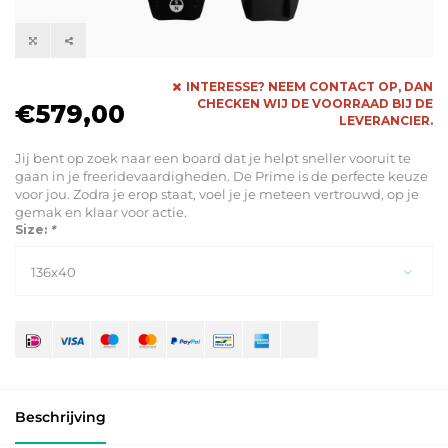
INTERESSE? NEEM CONTACT OP, DAN
CHECKEN WIJ DE VOORRAAD BIJ DE
€579,00
LEVERANCIER.
Jij bent op zoek naar een board dat je helpt sneller vooruit te
gaan in je freeridevaardigheden. De Prime is de perfecte keuze
voor jou. Zodra je erop staat, voel je je meteen vertrouwd, op je
gemak en klaar voor actie.
Size:
*
136x40
Beschrijving