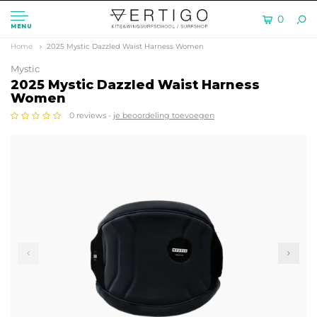
0
MENU
Home
2025 Mystic Dazzled Waist Harness Women
Mystic
2025 Mystic Dazzled Waist Harness
Women
0 reviews -
je beoordeling toevoegen