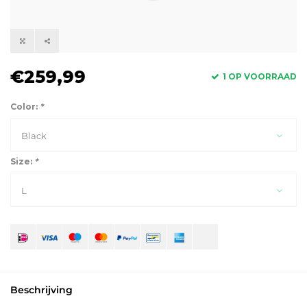
€259,99
1 OP VOORRAAD
Color:
*
Black
Size:
*
L
Beschrijving