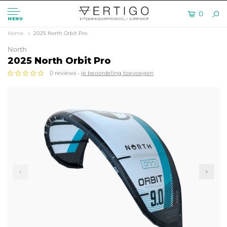
0
MENU
Home
2025 North Orbit Pro
North
2025 North Orbit Pro
0 reviews -
je beoordeling toevoegen