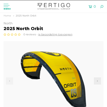
0
MENU
Home
2025 North Orbit
North
2025 North Orbit
0 reviews -
je beoordeling toevoegen