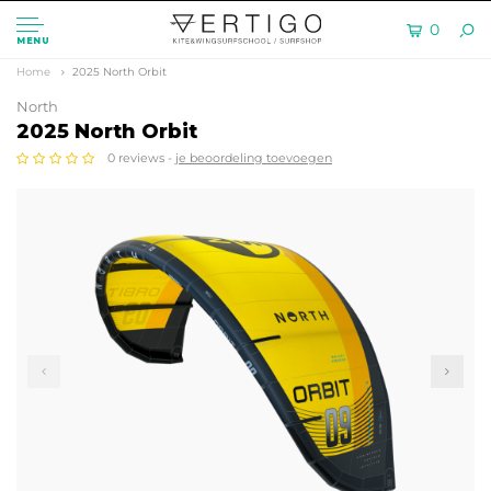
0
MENU
Home
2025 North Orbit
North
2025 North Orbit
0 reviews -
je beoordeling toevoegen