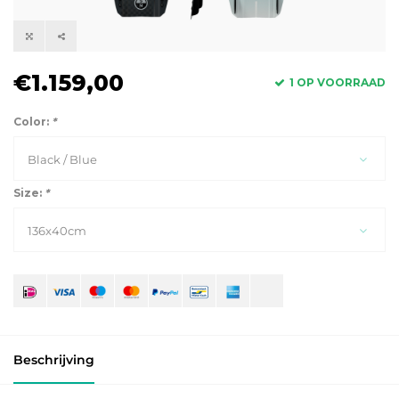
€1.159,00
1 OP VOORRAAD
Color:
*
Black / Blue
Size:
*
136x40cm
Beschrijving