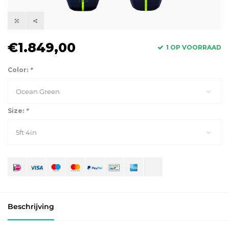
€1.849,00
1 OP VOORRAAD
Color:
*
Ocean Green
Size:
*
5ft 4in
Beschrijving