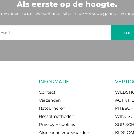
Als eerste op de hoogte.
n wanneer onze tweedehands kites in de verkoop gaan of wannee
>>>
INFORMATIE
VERTIG
Contact
WEBSH
Verzenden
ACTIVIT
Retourneren
KITESU
Betaalmethoden
WINGSU
Privacy + cookies
SUP SC
Algemene voorwaarden
KIDS C