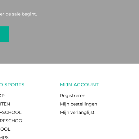
r de sale begint.
O SPORTS
MIJN ACCOUNT
OP
Registreren
EITEN
Mijn bestellingen
RFSCHOOL
Mijn verlanglijst
RFSCHOOL
HOOL
AMPS