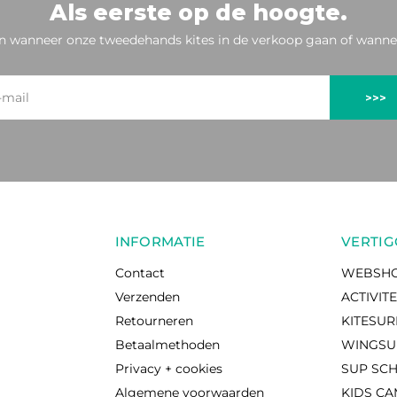
Als eerste op de hoogte.
n wanneer onze tweedehands kites in de verkoop gaan of wannee
>>>
INFORMATIE
VERTIG
Contact
WEBSH
Verzenden
ACTIVIT
Retourneren
KITESU
Betaalmethoden
WINGSU
Privacy + cookies
SUP SC
Algemene voorwaarden
KIDS C