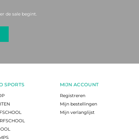
r de sale begint.
O SPORTS
MIJN ACCOUNT
OP
Registreren
EITEN
Mijn bestellingen
RFSCHOOL
Mijn verlanglijst
RFSCHOOL
HOOL
AMPS