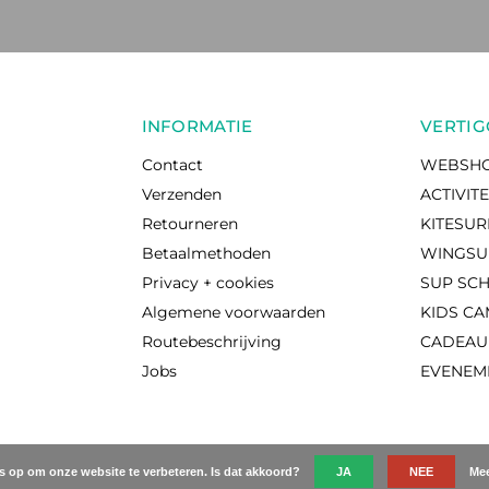
INFORMATIE
VERTIG
Contact
WEBSH
Verzenden
ACTIVIT
Retourneren
KITESU
Betaalmethoden
WINGSU
Privacy + cookies
SUP SC
Algemene voorwaarden
KIDS C
Routebeschrijving
CADEA
Jobs
EVENEM
es op om onze website te verbeteren. Is dat akkoord?
JA
NEE
Mee