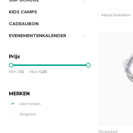
SUP SCHOOL
KIDS CAMPS
Meest bekeken
CADEAUBON
EVENEMENTENKALENDER
Prijs
Min: €
0
Max: €
20
MERKEN
Alle merken
Slingshot
Slingshot