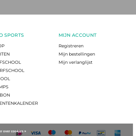
O SPORTS
MIJN ACCOUNT
OP
Registreren
EITEN
Mijn bestellingen
RFSCHOOL
Mijn verlanglijst
RFSCHOOL
HOOL
AMPS
UBON
ENTENKALENDER
r over cookies »