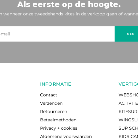
Als eerste op de hoogte.
n wanneer onze tweedehands kites in de verkoop gaan of wannee
>>>
INFORMATIE
VERTIG
Contact
WEBSH
Verzenden
ACTIVIT
Retourneren
KITESU
Betaalmethoden
WINGSU
Privacy + cookies
SUP SC
Algemene voorwaarden
KIDS C