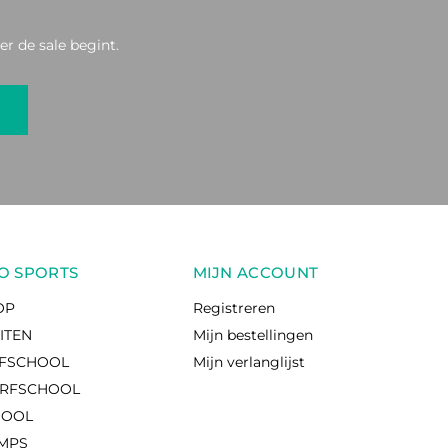
r de sale begint.
O SPORTS
MIJN ACCOUNT
OP
Registreren
EITEN
Mijn bestellingen
RFSCHOOL
Mijn verlanglijst
RFSCHOOL
HOOL
AMPS