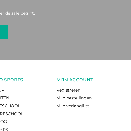
r de sale begint.
O SPORTS
MIJN ACCOUNT
OP
Registreren
EITEN
Mijn bestellingen
RFSCHOOL
Mijn verlanglijst
RFSCHOOL
HOOL
AMPS