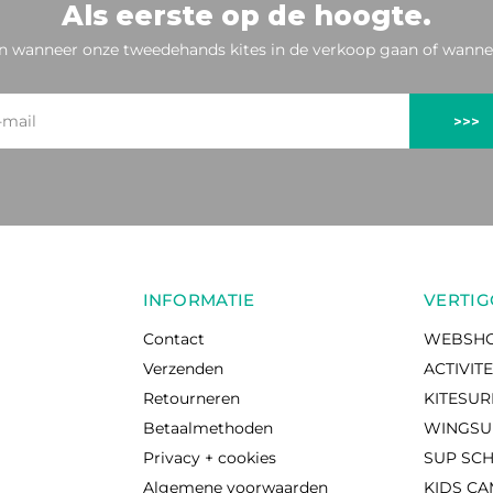
Als eerste op de hoogte.
n wanneer onze tweedehands kites in de verkoop gaan of wannee
>>>
INFORMATIE
VERTIG
Contact
WEBSH
Verzenden
ACTIVIT
Retourneren
KITESU
Betaalmethoden
WINGSU
Privacy + cookies
SUP SC
Algemene voorwaarden
KIDS C