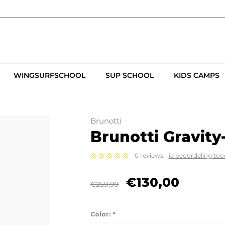
WINGSURFSCHOOL
SUP SCHOOL
KIDS CAMPS
Brunotti
Brunotti Gravit
0 reviews -
je beoordeling to
€130,00
€259,99
Color:
*