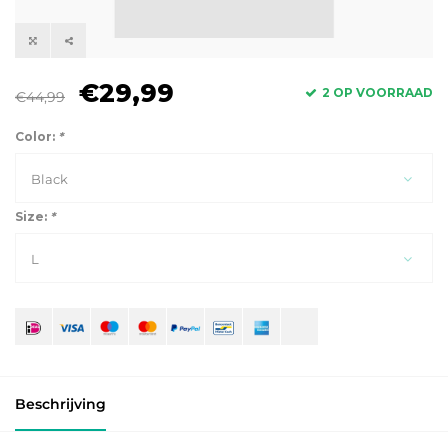
€29,99
2 OP VOORRAAD
€44,99
Color:
*
Black
Size:
*
L
Beschrijving