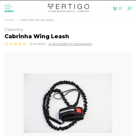
0
MENU
Home
Cabrinha Wing Leash
Cabrinha
Cabrinha Wing Leash
0 reviews -
je beoordeling toevoegen