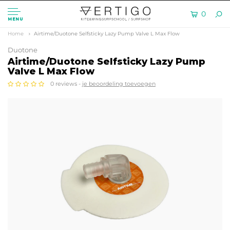
0
MENU
Home
Airtime/Duotone Selfsticky Lazy Pump Valve L Max Flow
Duotone
Airtime/Duotone Selfsticky Lazy Pump
Valve L Max Flow
0 reviews -
je beoordeling toevoegen