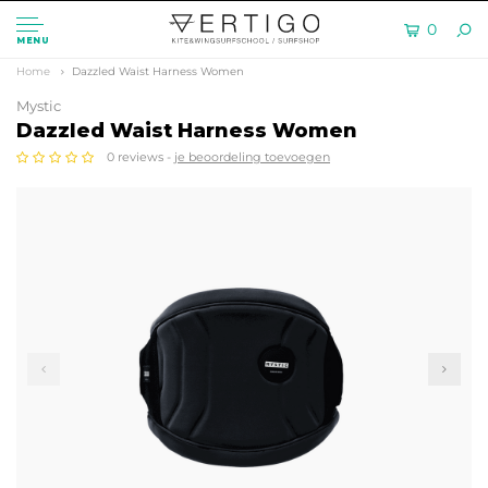
0
MENU
Home
Dazzled Waist Harness Women
Mystic
Dazzled Waist Harness Women
0 reviews -
je beoordeling toevoegen