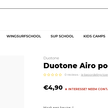
WINGSURFSCHOOL
SUP SCHOOL
KIDS CAMPS
Duotone
Duotone Airo por
0 reviews -
je beoordeling to
€4,90
INTERESSE? NEEM CONTA
Maak een keuze:
*