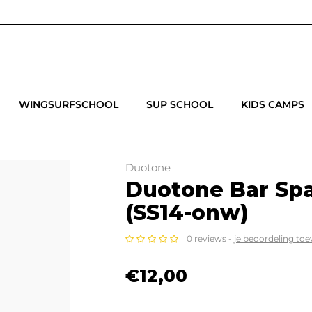
WINGSURFSCHOOL
SUP SCHOOL
KIDS CAMPS
Duotone
Duotone Bar Spa
(SS14-onw)
0 reviews -
je beoordeling to
€12,00