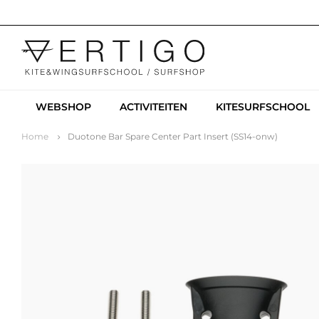
WEBSHOP
ACTIVITEITEN
KITESURFSCHOOL
Home
Duotone Bar Spare Center Part Insert (SS14-onw)