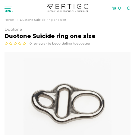
0
MENU
Home
Duotone Suicide ring one size
Duotone
Duotone Suicide ring one size
0 reviews -
je beoordeling toevoegen