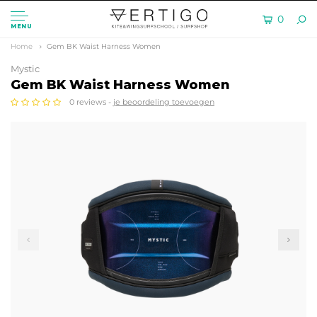
0
MENU
Home
Gem BK Waist Harness Women
Mystic
Gem BK Waist Harness Women
0 reviews -
je beoordeling toevoegen