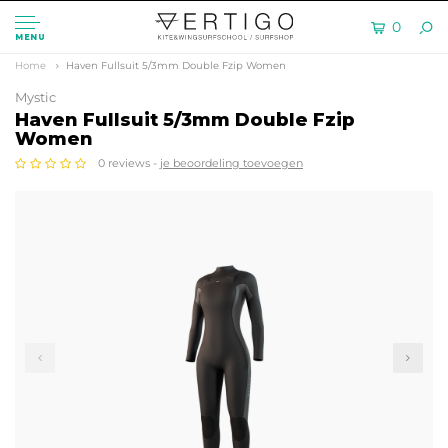
0
MENU
Home
Haven Fullsuit 5/3mm Double Fzip Women
Mystic
Haven Fullsuit 5/3mm Double Fzip
Women
0 reviews -
je beoordeling toevoegen