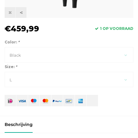
€459,99
1 OP VOORRAAD
Color:
*
Black
Size:
*
L
Beschrijving