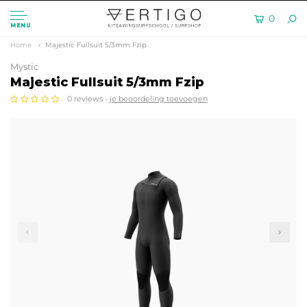
0
MENU
Home
Majestic Fullsuit 5/3mm Fzip
Mystic
Majestic Fullsuit 5/3mm Fzip
0 reviews -
je beoordeling toevoegen