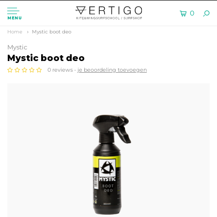
0
MENU
Home
Mystic boot deo
Mystic
Mystic boot deo
0 reviews -
je beoordeling toevoegen